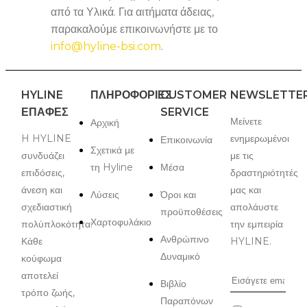
από τα Υλικά. Για αιτήματα άδειας,
παρακαλούμε επικοινωνήστε με το
info@hyline-bsi.com
.
HYLINE
ΠΛΗΡΟΦΟΡΙΕΣ
CUSTOMER
NEWSLETTE
ΕΠΑΦΈΣ
SERVICE
Μείνετε
Αρχική
H HYLINE
ενημερωμένοι
Επικοινωνία
Σχετικά με
συνδυάζει
με τις
τη Hyline
Μέσα
επιδόσεις,
δραστηριότητές
άνεση και
μας και
Λύσεις
Όροι και
σχεδιαστική
απολάυστε
προϋποθέσεις
Χαρτοφυλάκιο
πολύπλοκότητα:
την εμπειρία
Ανθρώπινο
Κάθε
HYLINE.
Δυναμικό
κούφωμα
αποτελεί
Βιβλίο
τρόπο ζωής,
Παραπόνων