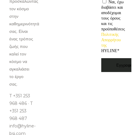
προσκαλώντας
Ναι, έχω
διαβάσει και
τον κόσμο
αποδέχομαι
στην
τους όρους
καθημερινότητά
και τις
προϋποθέσεις
σας. Είναι
Πολιτικής
ένας τρόπος
Απορρήτου
της
ζωής που
HYLINE
*
καλεί τον
κόσμο να
αγκαλιάσει
το έργο
σας.
T +351 253
968 486 · T
+351 253
968 487
info@hyline-
bsi.com