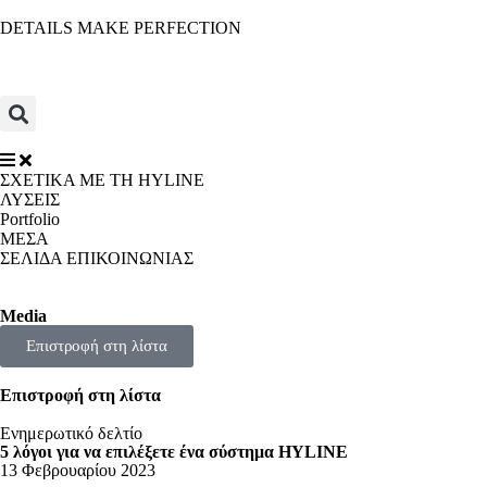
Μ
DETAILS MAKE PERFECTION
ε
τ
ά
β
α
σ
η
σ
ΣΧΕΤΙΚΑ ΜΕ ΤΗ HYLINE
τ
ΛΥΣΕΙΣ
ο
Portfolio
π
ΜΕΣΑ
ε
ΣΕΛΙΔΑ ΕΠΙΚΟΙΝΩΝΙΑΣ
ρ
ι
ε
Media
χ
Επιστροφή στη λίστα
ό
μ
ε
Επιστροφή στη λίστα
ν
ο
Ενημερωτικό δελτίο
5 λόγοι για να επιλέξετε ένα σύστημα HYLINE
13 Φεβρουαρίου 2023