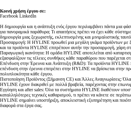
Κοινή χρήση έργου σε:
Facebook
LinkedIn
Η δημιουργία και η ανάπτυξη ενός έργου περιλαμβάνει πάντα μια φάση
για πανοραμικά παράθυρα; Τι απαιτήσεις πρέπει να έχει κάθε σύστημα
δημιουργία μιας ξεχωριστής, εκλεπτυσμένης και μινιμαλιστικής ταυτό
Προσαρμογή: Η HYLINE προωθεί μια μεγάλη γκάμα προϊόντων με ξεχω
και τα προϊόντα HYLINE επιτρέπουν αυτήν την προσαρμογή, χάρη στη
Παραγωγική ικανότητα: Η ομάδα HYLINE αποτελείται από καταρτισμέ
εξασφαλίζουν τις τέλειες συνθήκες κάθε παραθύρου που παρέχεται στ
Επένδυση στην Έρευνα και Ανάπτυξη (R&D): Τα προϊόντα HYLINE πρ
επένδυση στην έρευνα επιτρέπει στην HYLINE να βρίσκεται στην πρώ
πολυπλοκότητα κάθε έργου.
Πιστοποίηση Προϊόντος (Σήμανση CE) και Άλλες Αναγνωρίσεις: Όλα 
HYLINE έχουν διακριθεί με πολλά βραβεία, παρέχοντας στην επωνυμ
Εγγύηση και after sales: Όλα τα συστήματα HYLINE διαθέτουν υποστή
καταλληλότερες τεχνικές καθαρισμού, τι πρέπει να κάνετε σε περίπτ
HYLINE σημαίνει υποστήριξη, αποκλειστική εξυπηρέτηση και ποιότητ
διαφορά στα έργα σας.