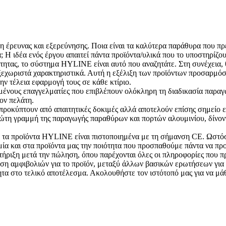
 έρευνας και εξερεύνησης. Ποια είναι τα καλύτερα παράθυρα που πρέπ
; Η ιδέα ενός έργου απαιτεί πάντα προϊόντα/υλικά που το υποστηρίζο
τητας, το σύστημα HYLINE είναι αυτό που αναζητάτε. Στη συνέχεια, θ
ριστά χαρακτηριστικά. Αυτή η εξέλιξη των προϊόντων προσαρμόστηκ
ν τέλεια εφαρμογή τους σε κάθε κτίριο.
νους επαγγελματίες που επιβλέπουν ολόκληρη τη διαδικασία παραγω
ον πελάτη.
οκύπτουν από απαιτητικές δοκιμές αλλά αποτελούν επίσης σημείο ε
τη γραμμή της παραγωγής παραθύρων και πορτών αλουμινίου, δίνοντά
τα προϊόντα HYLINE είναι πιστοποιημένα με τη σήμανση CE. Ωστόσο
ία και στα προϊόντα μας την ποιότητα που προσπαθούμε πάντα να πρ
ριξη μετά την πώληση, όπου παρέχονται όλες οι πληροφορίες που πρέπ
ωση αμφιβολιών για το προϊόν, μεταξύ άλλων βασικών ερωτήσεων για 
α στο τελικό αποτέλεσμα. Ακολουθήστε τον ιστότοπό μας για να μάθ