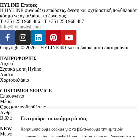
HYLINE Επαφές
H HYLINE συνδυάζει επιδόσεις, άνεση και σχεδιαστική πολύπλοκότη
κόσμο να αγκαλιάσει το έργο σας.
T +351 253 968 486 · T +351 253 968 487
info@hyline-bsi.com
Copyright © 2026 – HYLINE ® Όλα τα δικαιώματα διατηρούνται.
ΠΛΗΡΟΦΟΡΙΕΣ
Αρχική
Σχετικά με τη Hyline
Λύσεις
Χαρτοφυλάκιο
CUSTOMER SERVICE
Επικοινωνία
Μέσα
Όροι και προϋποθέσεις
Ανθρώπινο Δυναμικό
Βιβλίο Παραπόνων
Εκτιμούμε το απόρρητό σας
NEWSLETTER
Χρησιμοποιούμε cookies για να βελτιώσουμε την εμπειρία
Μείνετε ενημερωμένοι με τις δραστηριότητές μας και απολάυστε τη
περιήγησής σας, να προβάλλουμε εξατομικευμένες διαφημίσεις ή