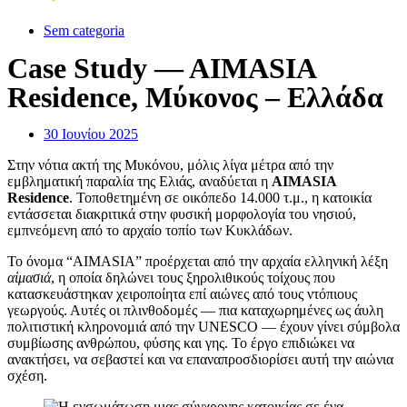
Sem categoria
Case Study — AIMASIA
Residence, Μύκονος – Ελλάδα
30 Ιουνίου 2025
Στην νότια ακτή της Μυκόνου, μόλις λίγα μέτρα από την
εμβληματική παραλία της Ελιάς, αναδύεται η
AIMASIA
Residence
. Τοποθετημένη σε οικόπεδο 14.000 τ.μ., η κατοικία
εντάσσεται διακριτικά στην φυσική μορφολογία του νησιού,
εμπνεόμενη από το αρχαίο τοπίο των Κυκλάδων.
Το όνομα “AIMASIA” προέρχεται από την αρχαία ελληνική λέξη
αἱμασιά
, η οποία δηλώνει τους ξηρολιθικούς τοίχους που
κατασκευάστηκαν χειροποίητα επί αιώνες από τους ντόπιους
γεωργούς. Αυτές οι πλινθοδομές — πια καταχωρημένες ως άυλη
πολιτιστική κληρονομιά από την UNESCO — έχουν γίνει σύμβολα
συμβίωσης ανθρώπου, φύσης και γης. Το έργο επιδιώκει να
ανακτήσει, να σεβαστεί και να επαναπροσδιορίσει αυτή την αιώνια
σχέση.