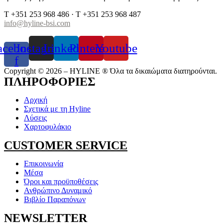
T +351 253 968 486 · T +351 253 968 487
info@hyline-bsi.com
acebook-
Instagram
Linkedin
Pinterest
Youtube
f
Copyright © 2026 – HYLINE ® Όλα τα δικαιώματα διατηρούνται.
ΠΛΗΡΟΦΟΡΙΕΣ
Αρχική
Σχετικά με τη Hyline
Λύσεις
Χαρτοφυλάκιο
CUSTOMER SERVICE
Επικοινωνία
Μέσα
Όροι και προϋποθέσεις
Ανθρώπινο Δυναμικό
Βιβλίο Παραπόνων
NEWSLETTER