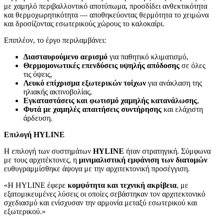
με χαμηλό περιβαλλοντικό αποτύπωμα, προσδίδει ανθεκτικότητα
και θερμοχωρητικότητα — αποθηκεύοντας θερμότητα το χειμώνα
και δροσίζοντας εσωτερικούς χώρους το καλοκαίρι.
Επιπλέον, το έργο περιλαμβάνει:
Διασταυρούμενο αερισμό
για παθητικό κλιματισμό,
Θερμομονωτικές επενδύσεις υψηλής απόδοσης
σε όλες
τις όψεις,
Λευκό επίχρισμα εξωτερικών τοίχων
για ανάκλαση της
ηλιακής ακτινοβολίας,
Εγκαταστάσεις και φωτισμό χαμηλής κατανάλωσης
,
Φυτά με χαμηλές απαιτήσεις συντήρησης
και ελάχιστη
άρδευση.
Επιλογή HYLINE
Η επιλογή των συστημάτων
HYLINE
ήταν στρατηγική. Σύμφωνα
με τους αρχιτέκτονες, η
μινιμαλιστική
εμφάνιση των
διατομών
ευθυγραμμίσθηκε άψογα με την αρχιτεκτονική προσέγγιση.
«Η HYLINE έφερε
κομψότητα και τεχνική ακρίβεια
, με
εξατομικευμένες λύσεις οι οποίες σεβάστηκαν τον αρχιτεκτονικό
σχεδιασμό και ενίσχυσαν την αρμονία μεταξύ εσωτερικού και
εξωτερικού.»