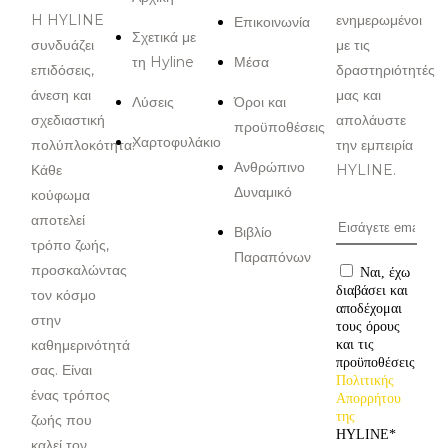
H HYLINE
ενημερωμένοι
Επικοινωνία
Σχετικά με
συνδυάζει
με τις
τη Hyline
Μέσα
επιδόσεις,
δραστηριότητές
άνεση και
μας και
Λύσεις
Όροι και
σχεδιαστική
απολάυστε
προϋποθέσεις
Χαρτοφυλάκιο
πολύπλοκότητα:
την εμπειρία
Ανθρώπινο
Κάθε
HYLINE.
Δυναμικό
κούφωμα
αποτελεί
Βιβλίο
τρόπο ζωής,
Παραπόνων
προσκαλώντας
Ναι, έχω
διαβάσει και
τον κόσμο
αποδέχομαι
στην
τους όρους
καθημερινότητά
και τις
προϋποθέσεις
σας. Είναι
Πολιτικής
ένας τρόπος
Απορρήτου
της
ζωής που
HYLINE
*
καλεί τον