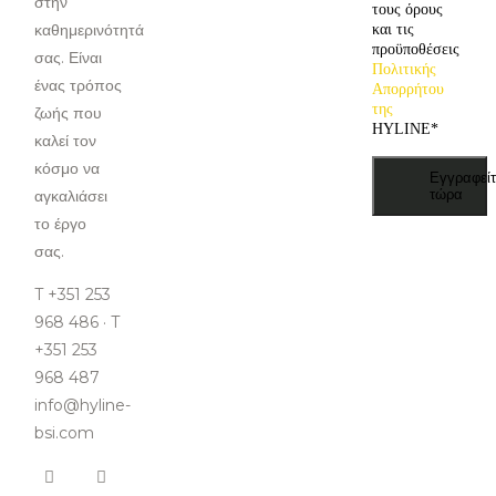
στην
τους όρους
καθημερινότητά
και τις
προϋποθέσεις
σας. Είναι
Πολιτικής
ένας τρόπος
Απορρήτου
της
ζωής που
HYLINE
*
καλεί τον
κόσμο να
Εγγραφείτ
αγκαλιάσει
τώρα
το έργο
σας.
T +351 253
968 486 · T
+351 253
968 487
info@hyline-
bsi.com