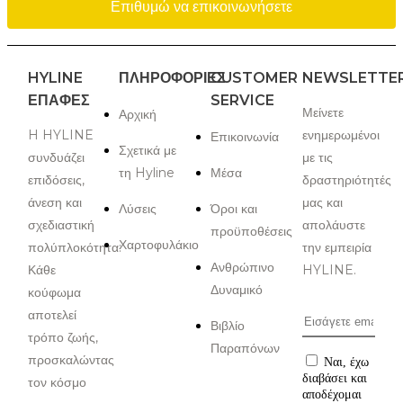
Επιθυμώ να επικοινωνήσετε
HYLINE
ΠΛΗΡΟΦΟΡΙΕΣ
CUSTOMER
NEWSLETTE
ΕΠΑΦΈΣ
SERVICE
Μείνετε
Αρχική
H HYLINE
ενημερωμένοι
Επικοινωνία
Σχετικά με
συνδυάζει
με τις
τη Hyline
Μέσα
επιδόσεις,
δραστηριότητές
άνεση και
μας και
Λύσεις
Όροι και
σχεδιαστική
απολάυστε
προϋποθέσεις
Χαρτοφυλάκιο
πολύπλοκότητα:
την εμπειρία
Ανθρώπινο
Κάθε
HYLINE.
Δυναμικό
κούφωμα
αποτελεί
Βιβλίο
τρόπο ζωής,
Παραπόνων
προσκαλώντας
Ναι, έχω
διαβάσει και
τον κόσμο
αποδέχομαι