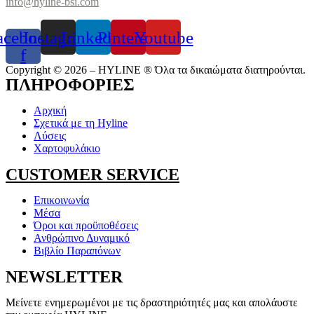
info@hyline-bsi.com
acebook-
Instagram
Linkedin
Pinterest
Youtube
f
Copyright © 2026 – HYLINE ® Όλα τα δικαιώματα διατηρούνται.
ΠΛΗΡΟΦΟΡΙΕΣ
Αρχική
Σχετικά με τη Hyline
Λύσεις
Χαρτοφυλάκιο
CUSTOMER SERVICE
Επικοινωνία
Μέσα
Όροι και προϋποθέσεις
Ανθρώπινο Δυναμικό
Βιβλίο Παραπόνων
NEWSLETTER
Μείνετε ενημερωμένοι με τις δραστηριότητές μας και απολάυστε