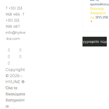
προϋποθέσει
T +351 253
Πολιτικής
Απορρήτου
968 486 · T
της
HYLINE
+351 253
*
968 487
info@hyline
-bsi.com
Copyright
© 2026 –
HYLINE ®
Όλα τα
δικαιώματα
διατηρούντ
αι.