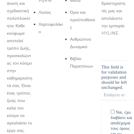
Hyline
Μέσα
άνεση και
δραστηριότη
σχεδιαστική
τές μας και
Λύσεις
Όροι και
πολύπλοκότ
απολάυστε
προϋποθέσει
Χαρτοφυλάκι
ητα: Κάθε
την εμπειρία
ς
ο
κούφωμα
HYLINE.
Ανθρώπινο
αποτελεί
Δυναμικό
τρόπο ζωής,
προσκαλώντ
Βιβλίο
ας τον κόσμο
Παραπόνων
This field is
στην
for validation
purposes and
καθημερινότη
should be left
τά σας. Είναι
unchanged.
ένας τρόπος
ζωής που
καλεί τον
Ναι, έχω
κόσμο να
διαβάσει και
αγκαλιάσει το
αποδέχομαι
τους όρους
έργο σας.
και τις