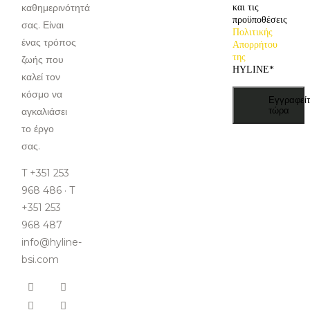
καθημερινότητά
και τις
προϋποθέσεις
σας. Είναι
Πολιτικής
ένας τρόπος
Απορρήτου
της
ζωής που
HYLINE
*
καλεί τον
κόσμο να
Εγγραφείτ
αγκαλιάσει
τώρα
το έργο
σας.
T +351 253
968 486 · T
+351 253
968 487
info@hyline-
bsi.com