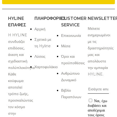
HYLINE
ΠΛΗΡΟΦΟΡΙΕΣ
CUSTOMER
NEWSLETTE
ΕΠΑΦΈΣ
SERVICE
Μείνετε
Αρχική
H HYLINE
ενημερωμένοι
Επικοινωνία
Σχετικά με
συνδυάζει
με τις
τη Hyline
Μέσα
επιδόσεις,
δραστηριότητές
άνεση και
μας και
Λύσεις
Όροι και
σχεδιαστική
απολάυστε
προϋποθέσεις
Χαρτοφυλάκιο
πολύπλοκότητα:
την εμπειρία
Ανθρώπινο
Κάθε
HYLINE.
Δυναμικό
κούφωμα
αποτελεί
Βιβλίο
τρόπο ζωής,
Παραπόνων
προσκαλώντας
Ναι, έχω
διαβάσει και
τον κόσμο
αποδέχομαι
στην
τους όρους