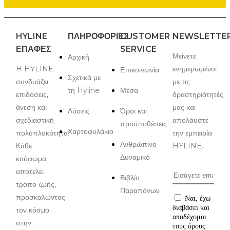
HYLINE
ΠΛΗΡΟΦΟΡΙΕΣ
CUSTOMER
NEWSLETTE
ΕΠΑΦΈΣ
SERVICE
Μείνετε
Αρχική
H HYLINE
ενημερωμένοι
Επικοινωνία
Σχετικά με
συνδυάζει
με τις
τη Hyline
Μέσα
επιδόσεις,
δραστηριότητές
άνεση και
μας και
Λύσεις
Όροι και
σχεδιαστική
απολάυστε
προϋποθέσεις
Χαρτοφυλάκιο
πολύπλοκότητα:
την εμπειρία
Ανθρώπινο
Κάθε
HYLINE.
Δυναμικό
κούφωμα
αποτελεί
Βιβλίο
τρόπο ζωής,
Παραπόνων
προσκαλώντας
Ναι, έχω
διαβάσει και
τον κόσμο
αποδέχομαι
στην
τους όρους