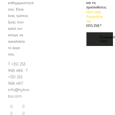
καθημερινότητά
και τις
προϋποθέσεις
σας. Είναι
Πολιτικής
ένας τρόπος
Απορρήτου
της
ζωής που
HYLINE
*
καλεί τον
κόσμο να
Εγγραφείτ
αγκαλιάσει
τώρα
το έργο
σας.
T +351 253
968 486 · T
+351 253
968 487
info@hyline-
bsi.com