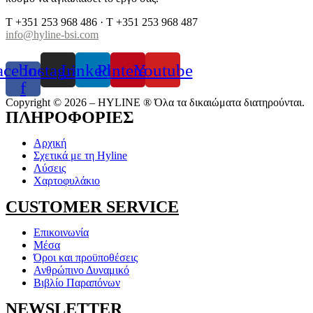
T +351 253 968 486 · T +351 253 968 487
info@hyline-bsi.com
acebook-
Instagram
Linkedin
Pinterest
Youtube
f
Copyright © 2026 – HYLINE ® Όλα τα δικαιώματα διατηρούνται.
ΠΛΗΡΟΦΟΡΙΕΣ
Αρχική
Σχετικά με τη Hyline
Λύσεις
Χαρτοφυλάκιο
CUSTOMER SERVICE
Επικοινωνία
Μέσα
Όροι και προϋποθέσεις
Ανθρώπινο Δυναμικό
Βιβλίο Παραπόνων
NEWSLETTER