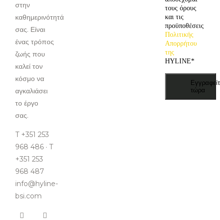
στην
τους όρους
καθημερινότητά
και τις
προϋποθέσεις
σας. Είναι
Πολιτικής
ένας τρόπος
Απορρήτου
της
ζωής που
HYLINE
*
καλεί τον
κόσμο να
Εγγραφείτ
αγκαλιάσει
τώρα
το έργο
σας.
T +351 253
968 486 · T
+351 253
968 487
info@hyline-
bsi.com