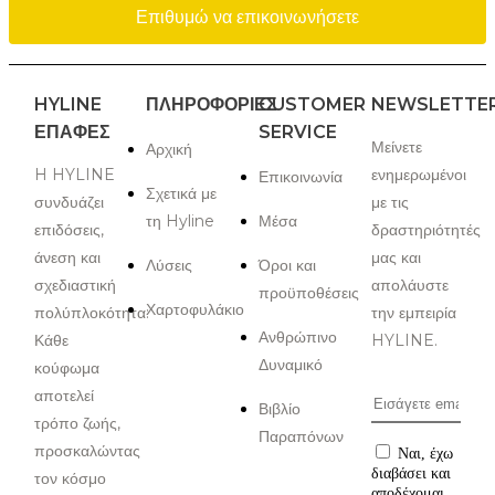
Επιθυμώ να επικοινωνήσετε
HYLINE
ΠΛΗΡΟΦΟΡΙΕΣ
CUSTOMER
NEWSLETTE
ΕΠΑΦΈΣ
SERVICE
Μείνετε
Αρχική
H HYLINE
ενημερωμένοι
Επικοινωνία
Σχετικά με
συνδυάζει
με τις
τη Hyline
Μέσα
επιδόσεις,
δραστηριότητές
άνεση και
μας και
Λύσεις
Όροι και
σχεδιαστική
απολάυστε
προϋποθέσεις
Χαρτοφυλάκιο
πολύπλοκότητα:
την εμπειρία
Ανθρώπινο
Κάθε
HYLINE.
Δυναμικό
κούφωμα
αποτελεί
Βιβλίο
τρόπο ζωής,
Παραπόνων
προσκαλώντας
Ναι, έχω
διαβάσει και
τον κόσμο
αποδέχομαι