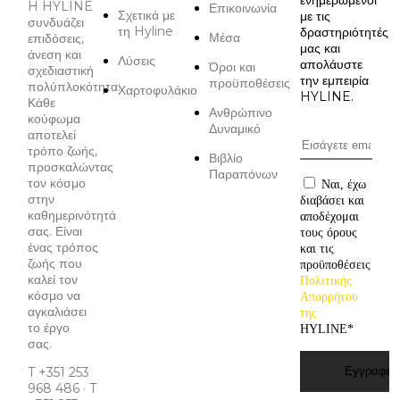
ενημερωμένοι
H HYLINE
Επικοινωνία
Σχετικά με
με τις
συνδυάζει
τη Hyline
δραστηριότητές
Μέσα
επιδόσεις,
μας και
άνεση και
Λύσεις
απολάυστε
Όροι και
σχεδιαστική
την εμπειρία
προϋποθέσεις
πολύπλοκότητα:
Χαρτοφυλάκιο
HYLINE.
Κάθε
Ανθρώπινο
κούφωμα
Δυναμικό
αποτελεί
τρόπο ζωής,
Βιβλίο
προσκαλώντας
Παραπόνων
τον κόσμο
Ναι, έχω
στην
διαβάσει και
καθημερινότητά
αποδέχομαι
σας. Είναι
τους όρους
ένας τρόπος
και τις
ζωής που
προϋποθέσεις
καλεί τον
Πολιτικής
κόσμο να
Απορρήτου
αγκαλιάσει
της
το έργο
HYLINE
*
σας.
T +351 253
968 486 · T