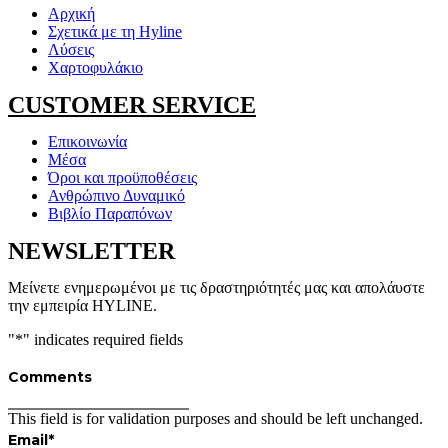
Αρχική
Σχετικά με τη Hyline
Λύσεις
Χαρτοφυλάκιο
CUSTOMER SERVICE
Επικοινωνία
Μέσα
Όροι και προϋποθέσεις
Ανθρώπινο Δυναμικό
Βιβλίο Παραπόνων
NEWSLETTER
Μείνετε ενημερωμένοι με τις δραστηριότητές μας και απολάυστε
την εμπειρία HYLINE.
"
*
" indicates required fields
Comments
This field is for validation purposes and should be left unchanged.
Email
*