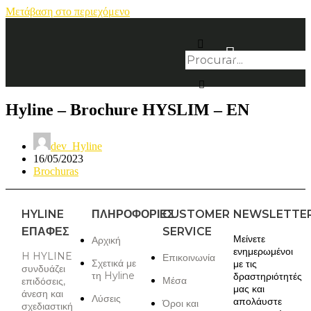
Μετάβαση στο περιεχόμενο
Hyline – Brochure HYSLIM – EN
dev_Hyline
16/05/2023
Brochuras
HYLINE
ΠΛΗΡΟΦΟΡΙΕΣ
CUSTOMER
NEWSLETTE
ΕΠΑΦΈΣ
SERVICE
Μείνετε
Αρχική
ενημερωμένοι
H HYLINE
Επικοινωνία
Σχετικά με
με τις
συνδυάζει
τη Hyline
δραστηριότητές
Μέσα
επιδόσεις,
μας και
άνεση και
Λύσεις
απολάυστε
Όροι και
σχεδιαστική