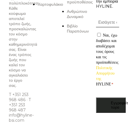
την εμπειρία
προϋποθέσεις
πολύπλοκότητα:
Χαρτοφυλάκιο
HYLINE.
Κάθε
Ανθρώπινο
κούφωμα
Δυναμικό
αποτελεί
τρόπο ζωής,
Βιβλίο
προσκαλώντας
Παραπόνων
τον κόσμο
Ναι, έχω
στην
διαβάσει και
καθημερινότητά
αποδέχομαι
σας. Είναι
τους όρους
ένας τρόπος
και τις
ζωής που
προϋποθέσεις
καλεί τον
Πολιτικής
κόσμο να
Απορρήτου
αγκαλιάσει
της
το έργο
HYLINE
*
σας.
T +351 253
968 486 · T
Εγγραφείτ
+351 253
τώρα
968 487
info@hyline-
bsi.com