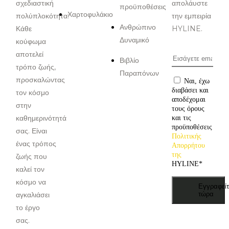
σχεδιαστική
απολάυστε
προϋποθέσεις
Χαρτοφυλάκιο
πολύπλοκότητα:
την εμπειρία
Ανθρώπινο
Κάθε
HYLINE.
Δυναμικό
κούφωμα
αποτελεί
Βιβλίο
τρόπο ζωής,
Παραπόνων
προσκαλώντας
Ναι, έχω
διαβάσει και
τον κόσμο
αποδέχομαι
στην
τους όρους
καθημερινότητά
και τις
προϋποθέσεις
σας. Είναι
Πολιτικής
ένας τρόπος
Απορρήτου
της
ζωής που
HYLINE
*
καλεί τον
κόσμο να
Εγγραφείτ
αγκαλιάσει
τώρα
το έργο
σας.