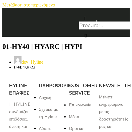
Μετάβαση στο περιεχόμενο
01-HY40 | HYARC | HYPI
dev_Hyline
09/04/2023
HYLINE
ΠΛΗΡΟΦΟΡΙΕΣ
CUSTOMER
NEWSLETTE
ΕΠΑΦΈΣ
SERVICE
Μείνετε
Αρχική
H HYLINE
ενημερωμένοι
Επικοινωνία
Σχετικά με
συνδυάζει
με τις
τη Hyline
Μέσα
επιδόσεις,
δραστηριότητές
άνεση και
μας και
Λύσεις
Όροι και