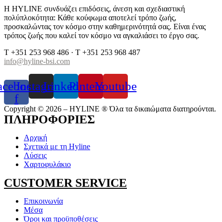
H HYLINE συνδυάζει επιδόσεις, άνεση και σχεδιαστική
πολύπλοκότητα: Κάθε κούφωμα αποτελεί τρόπο ζωής,
προσκαλώντας τον κόσμο στην καθημερινότητά σας. Είναι ένας
τρόπος ζωής που καλεί τον κόσμο να αγκαλιάσει το έργο σας.
T +351 253 968 486 · T +351 253 968 487
info@hyline-bsi.com
acebook-
Instagram
Linkedin
Pinterest
Youtube
f
Copyright © 2026 – HYLINE ® Όλα τα δικαιώματα διατηρούνται.
ΠΛΗΡΟΦΟΡΙΕΣ
Αρχική
Σχετικά με τη Hyline
Λύσεις
Χαρτοφυλάκιο
CUSTOMER SERVICE
Επικοινωνία
Μέσα
Όροι και προϋποθέσεις