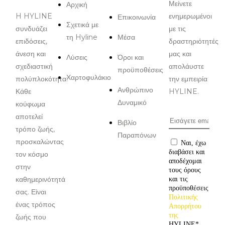
Μείνετε
Αρχική
H HYLINE
ενημερωμένοι
Επικοινωνία
Σχετικά με
συνδυάζει
με τις
τη Hyline
Μέσα
επιδόσεις,
δραστηριότητές
άνεση και
μας και
Λύσεις
Όροι και
σχεδιαστική
απολάυστε
προϋποθέσεις
Χαρτοφυλάκιο
πολύπλοκότητα:
την εμπειρία
Ανθρώπινο
Κάθε
HYLINE.
Δυναμικό
κούφωμα
αποτελεί
Βιβλίο
τρόπο ζωής,
Παραπόνων
προσκαλώντας
Ναι, έχω
διαβάσει και
τον κόσμο
αποδέχομαι
στην
τους όρους
καθημερινότητά
και τις
προϋποθέσεις
σας. Είναι
Πολιτικής
ένας τρόπος
Απορρήτου
της
ζωής που
HYLINE
*