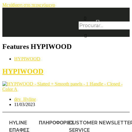
Μετάβαση στο περιεχόμενο
Features
HYPIWOOD
HYPIWOOD
HYPIWOOD
dev_Hyline
11/03/2023
HYLINE
ΠΛΗΡΟΦΟΡΙΕΣ
CUSTOMER
NEWSLETTE
ΕΠΑΦΈΣ
SERVICE